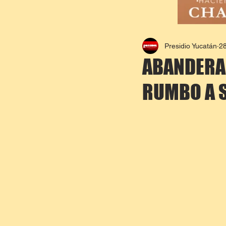
Presidio Yucatán
28
ABANDERAN
RUMBO A S