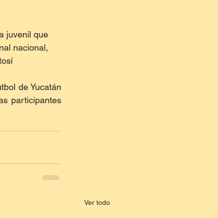
a juvenil que 
nal nacional, 
tosí
tbol de Yucatán 
s participantes 
Ver todo