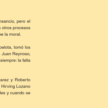
ancio, pero el 
 otros procesos 
e la moral.
elota, tomó los 
o Juan Reynoso, 
iempre: la falta 
arez y Roberto 
 Hirving Lozano 
les y cuando se 