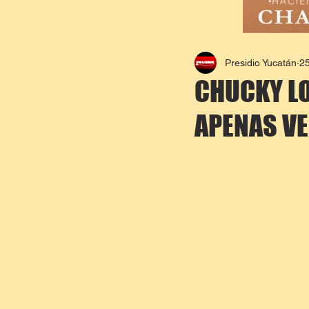
Presidio Yucatán
25
CHUCKY LO
APENAS VE