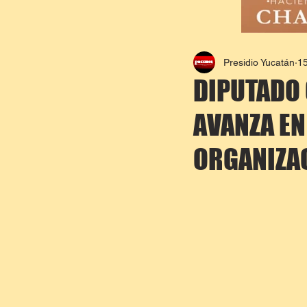
Presidio Yucatán
1
DIPUTADO 
AVANZA EN
ORGANIZA