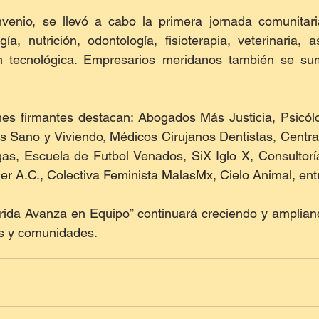
venio, se llevó a cabo la primera jornada comunitaria
ía, nutrición, odontología, fisioterapia, veterinaria, as
ón tecnológica. Empresarios meridanos también se su
nes firmantes destacan: Abogados Más Justicia, Psicól
gos Sano y Viviendo, Médicos Cirujanos Dentistas, Centra
as, Escuela de Futbol Venados, SiX Iglo X, Consultoría
er A.C., Colectiva Feminista MalasMx, Cielo Animal, entr
érida Avanza en Equipo” continuará creciendo y amplian
as y comunidades.