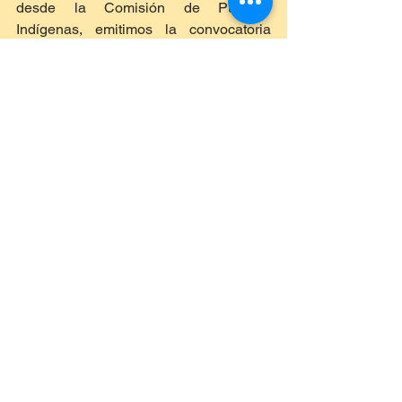
desde la Comisión de Pueblos 
Indígenas, emitimos la convocatoria 
para realizar 11 foros, para que, a 
través de las mesas de trabajo, 
podamos discutir estos tres ejes 
temáticos, para que sean ustedes 
quienes nos orienten, nos indiquen 
cómo debe de ser la educación, que se 
imparta en las comunidades indígenas 
y afromexicanos”.
“También quiero decirles, hermanas y 
hermanos, que esto es una obligación 
moral, un compromiso el mantener el 
diálogo con los 68 pueblos indígenas 
para construir desde abajo que han de 
servir a nuestros pueblos y dejar atrás 
esa negra historia que hemos 
arrastrado, en el sentido en el que se 