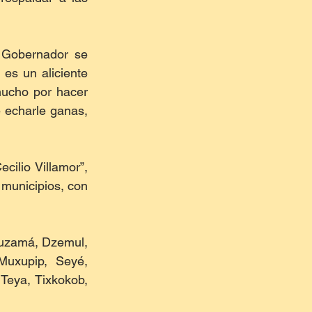
 Gobernador se 
es un aliciente 
mucho por hacer 
echarle ganas, 
ilio Villamor”, 
 municipios, con 
uzamá, Dzemul, 
uxupip, Seyé, 
eya, Tixkokob, 