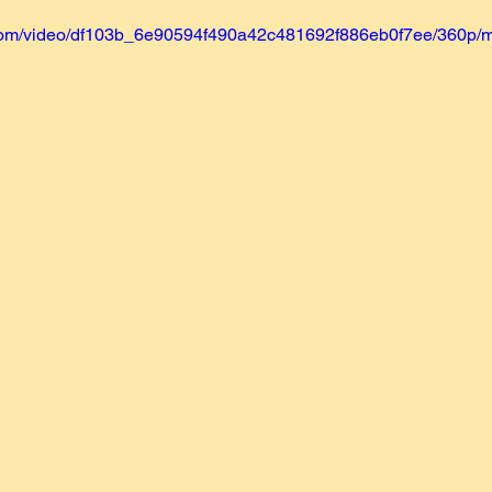
ic.com/video/df103b_6e90594f490a42c481692f886eb0f7ee/360p/m