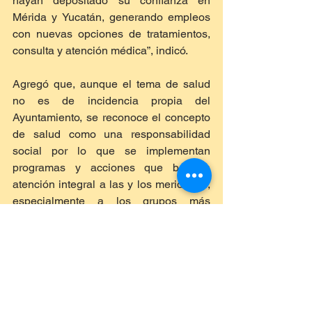
hayan depositado su confianza en 
Mérida y Yucatán, generando empleos 
con nuevas opciones de tratamientos, 
consulta y atención médica”, indicó.
Agregó que, aunque el tema de salud 
no es de incidencia propia del 
Ayuntamiento, se reconoce el concepto 
de salud como una responsabilidad 
social por lo que se implementan 
programas y acciones que brindan 
atención integral a las y los meridanos, 
especialmente a los grupos más 
vulnerables para garantizarles una vida 
digna y saludable.
Al tomar la palabra, el Presidente del 
Consejo de Administración de Zona 
Médica Hospitalia, Álvaro Peón Vega, 