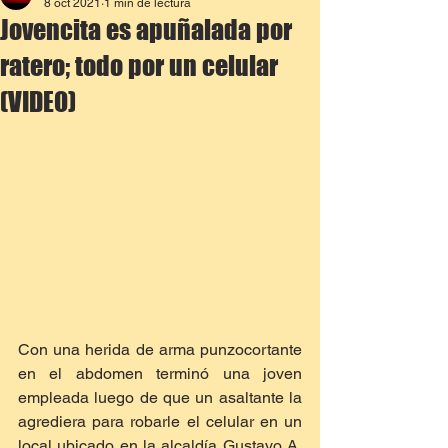
8 oct 2021
1 min de lectura
Jovencita es apuñalada por
ratero; todo por un celular
(VIDEO)
Con una herida de arma punzocortante 
en el abdomen terminó una joven 
empleada luego de que un asaltante la 
agrediera para robarle el celular en un 
local ubicado en la alcaldía Gustavo A. 