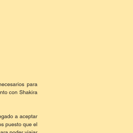
ecesarios para 
nto con Shakira 
egado a aceptar 
os puesto que el 
ra poder viajar 