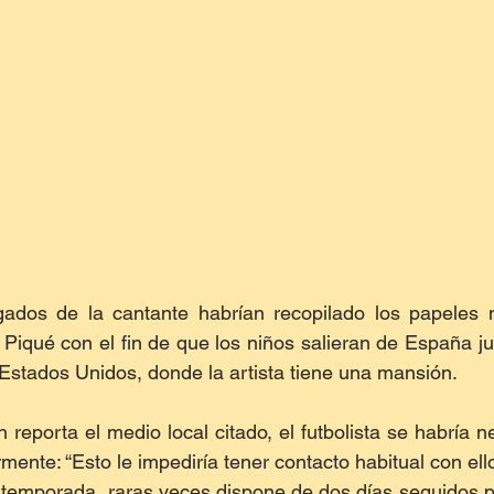
gados de la cantante habrían recopilado los papeles n
e Piqué con el fin de que los niños salieran de España ju
 Estados Unidos, donde la artista tiene una mansión.
reporta el medio local citado, el futbolista se habría n
rmente: “Esto le impediría tener contacto habitual con ell
la temporada, raras veces dispone de dos días seguidos pa