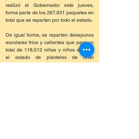
realizó el Gobernador este jueves, 
forma parte de los 267,931 paquetes en 
total que se reparten por todo el estado.
De igual forma, se reparten desayunos 
escolares fríos y calientes que para un 
total de 118,512 niñas y niños de todo 
el estado de planteles de nivel 
preescolar y de primero y segundo 
grado de primaria para que los menores 
cuenten con esos productos 
alimenticios para un mejor desempeño 
y aprovechamiento escolar.
Además de promover la economía en el 
interior del estado con más de 2 mil 
familias de artesanos yucatecos textiles 
y de calzado que trabajan en 90 talleres 