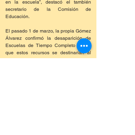
en la escuela”, destacó el también 
secretario de la Comisión de 
Educación.
El pasado 1 de marzo, la propia Gómez 
Álvarez confirmó la desaparición de 
Escuelas de Tiempo Completo y dijo 
que estos recursos se destinarían al 
programa La Escuela es Nuestra: “El 
recurso que se asigna para La Escuela 
es Nuestra se va a ocupar para esa 
situación”, dijo la secretaria de 
Educación Pública.
Las Escuelas de Tiempo Completo 
contaban con 25 mil 639 planteles y 
apoyaban a 3.6 millones de estudiantes 
de educación básica (kínder, primaria y 
secundaria).