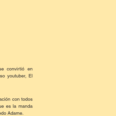
 convirtió en 
o youtuber, El 
ación con todos 
ue es la manda 
redo Adame. 