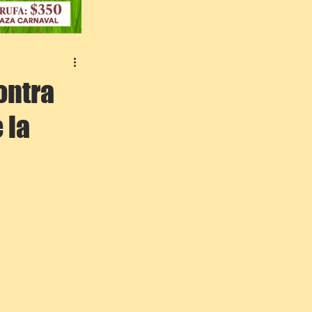
ontra
 la