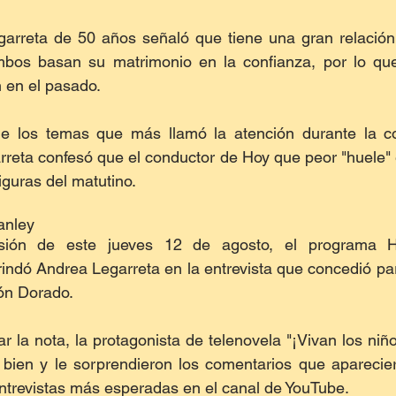
rreta de 50 años señaló que tiene una gran relación
mbos basan su matrimonio en la confianza, por lo qu
 en el pasado. 
e los temas que más llamó la atención durante la co
eta confesó que el conductor de Hoy que peor "huele" e
iguras del matutino. 
anley
isión de este jueves 12 de agosto, el programa H
indó Andrea Legarreta en la entrevista que concedió par
ón Dorado.
 la nota, la protagonista de telenovela "¡Vivan los niño
 bien y le sorprendieron los comentarios que aparecier
ntrevistas más esperadas en el canal de YouTube. 