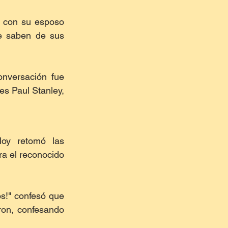
 con su esposo 
e saben de sus 
nversación fue 
s Paul Stanley, 
oy retomó las 
a el reconocido 
s!" confesó que 
on, confesando 