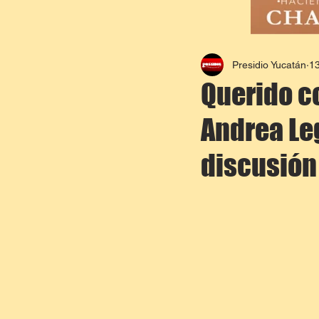
Presidio Yucatán
1
Querido c
Andrea Leg
discusión