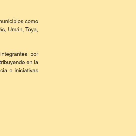
municipios como 
ás, Umán, Teya, 
ntegrantes por 
ribuyendo en la 
a e iniciativas 