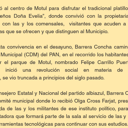
al centro de Motul para disfrutar el tradicional platillo
eños Doña Evelia”, donde convivió con la propietaria
 con las y los comensales,  visitantes que acuden a di
as que se ofrecen y que distinguen al Municipio.
a convivencia en el desayuno, Barrera Concha caminó
Municipal (CDM) del PAN, en el recorrido los habitantes 
r el parque de Motul, nombrado Felipe Carrillo Puert
ue inició una revolución social en materia de 
se vio truncada a principios del siglo pasado.
sejero Estatal y Nacional del partido albiazul, Barrera 
omité municipal donde lo recibió Olga Cross Farjat, pre
de las y los militantes de ese instituto político, para
dora que formará parte de la sala al servicio de las y 
ramientas tecnológicas para continuar con sus estudios