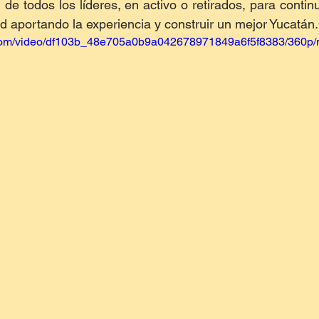
u de todos los líderes, en activo o retirados, para contin
d aportando la experiencia y construir un mejor Yucatán.
ic.com/video/df103b_48e705a0b9a042678971849a6f5f8383/360p/