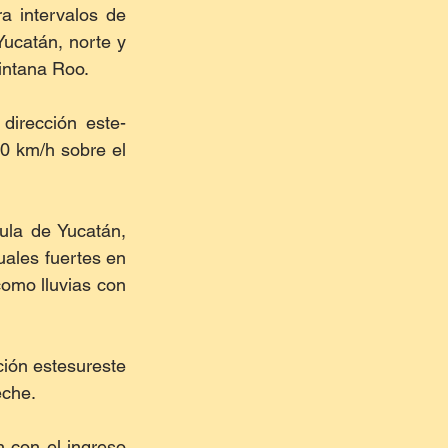
 intervalos de 
ucatán, norte y 
intana Roo.
dirección este-
0 km/h sobre el 
la de Yucatán, 
ales fuertes en 
omo lluvias con 
ión estesureste 
che. 
 con el ingreso 