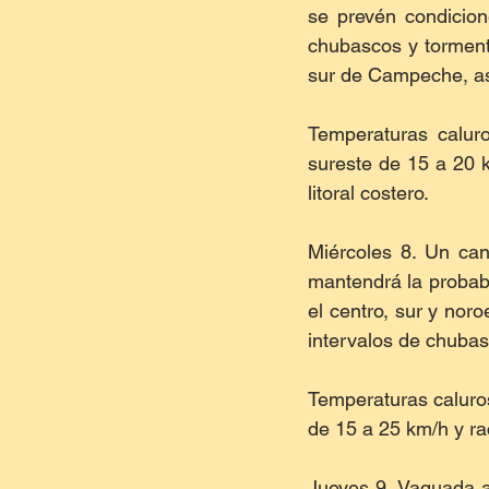
se prevén condicion
chubascos y tormenta
sur de Campeche, as
Temperaturas caluro
sureste de 15 a 20 
litoral costero. 
Miércoles 8. Un can
mantendrá la probabi
el centro, sur y nor
intervalos de chubas
Temperaturas caluros
de 15 a 25 km/h y r
Jueves 9. Vaguada a