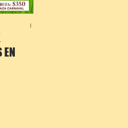
E
S EN