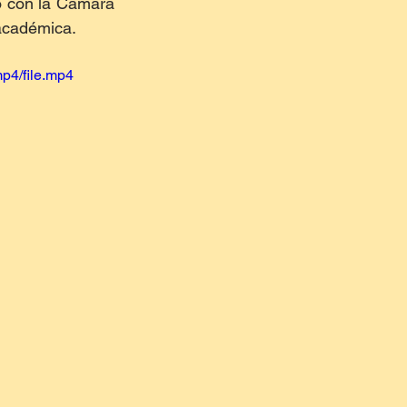
o con la Cámara 
 académica.
p4/file.mp4