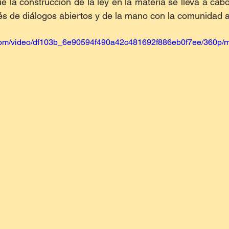
ue la construcción de la ley en la materia se lleva a cab
vés de diálogos abiertos y de la mano con la comunidad
ic.com/video/df103b_6e90594f490a42c481692f886eb0f7ee/360p/m