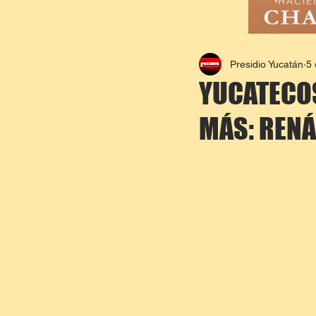
Presidio Yucatán
5 
YUCATECO
MÁS: REN