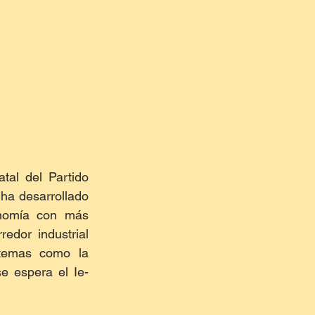
al del Partido 
a desarrollado 
nomía con más 
edor industrial 
temas como la 
e espera el Ie-