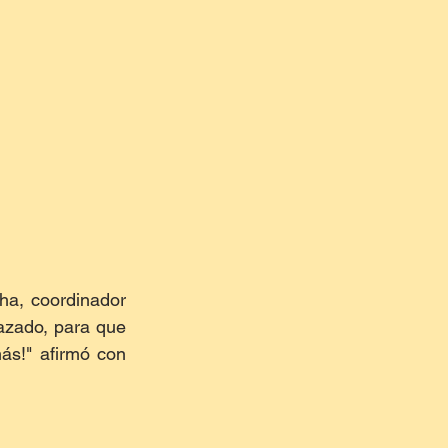
a, coordinador 
azado, para que 
s!" afirmó con 