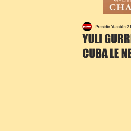
Presidio Yucatán
21
YULI GURR
CUBA LE N