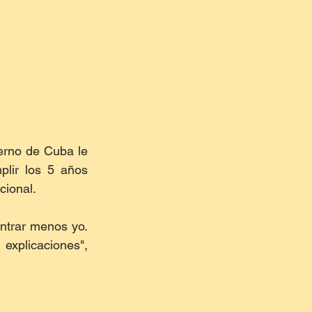
erno de Cuba le 
lir los 5 años 
cional.
ntrar menos yo. 
xplicaciones", 