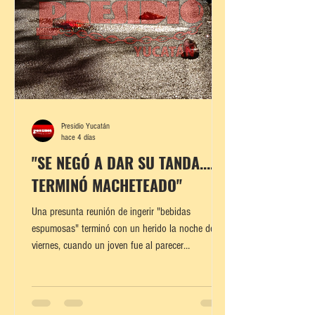
Presidio Yucatán
hace 4 días
"SE NEGÓ A DAR SU TANDA.... Y
TERMINÓ MACHETEADO"
Una presunta reunión de ingerir "bebidas
espumosas" terminó con un herido la noche del
viernes, cuando un joven fue al parecer
macheteado por otro sujeto tras una discusión por
no cooperar con la "tanda" para seguir
comprando alcohol. Los hechos ocurrieron sobre
la avenida Mérida 2000, entre las calles 61 y 61-