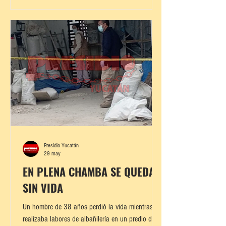
A de la colonia Xoclán, donde la víctima quedó
tendida sobre el pavimento con heridas
provocadas por un machete, mientras vecinos y
testigos solicitaban de inmediato el
Presidio Yucatán
29 may
EN PLENA CHAMBA SE QUEDA
SIN VIDA
Un hombre de 38 años perdió la vida mientras
realizaba labores de albañilería en un predio del