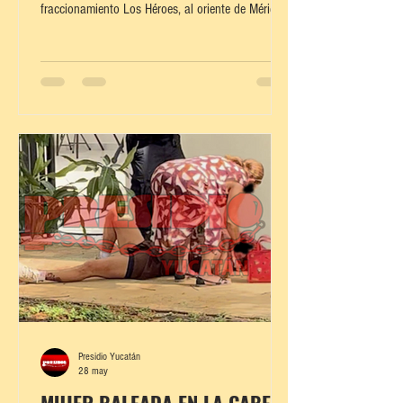
fraccionamiento Los Héroes, al oriente de Mérida.
Según la información recabada, el trabajador hizo
una pausa en sus actividades para descansar,
pero repentinamente se desvaneció frente a uno
de sus compañeros, lo que generó momentos de
tensión en la obra. Al percatarse de que no
reaccionaba, solicitaron apoyo de los servicios de
emergencia. Paramédicos arribaron al sitio, pero
únic
Presidio Yucatán
28 may