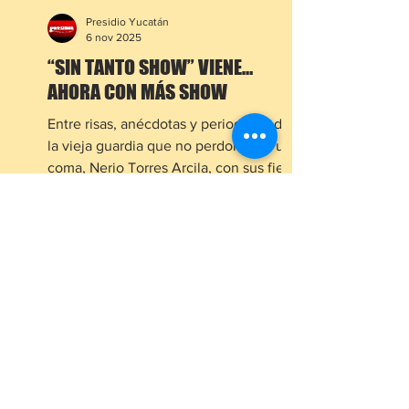
Presidio Yucatán
6 nov 2025
“SIN TANTO SHOW” VIENE…
AHORA CON MÁS SHOW
Entre risas, anécdotas y periodistas de
la vieja guardia que no perdonan ni una
coma, Nerio Torres Arcila, con sus fieles
escuderos; Armando Irigoyen "Roca" y
Miguel Loría conocido en el barrio
como "Wes", presentó la segunda
temporada de su programa digital “Sin
tanto show”. Aunque el nombre
CLIMA
promete discreción, la realidad es que
llega con imagen renovada, formato
más dinámico y hasta salidas fuera del
estudio —por si ya se aburrieron del
mismo fondo de siempre. Durante el e