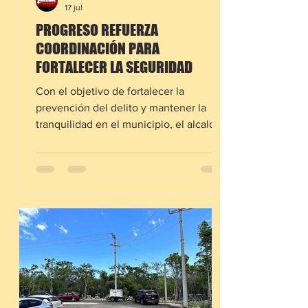
17 jul
PROGRESO REFUERZA
COORDINACIÓN PARA
FORTALECER LA SEGURIDAD
Con el objetivo de fortalecer la
prevención del delito y mantener la
tranquilidad en el municipio, el alcalde
Erik Rihani González participó en una
nueva sesión de la Mesa de Seguridad,
junto con autoridades de los tres
órdenes de gobierno. Durante la
reunión se evaluaron las estrategias de
seguridad pública y prevención,
además de reforzar la coordinación
entre dependencias para mejorar la
capacidad de respuesta ante las
necesidades de la población. En el
encuentro participa