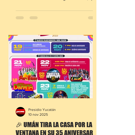
bajo el lema “Vive, siente y celebra”
ofrecerá una intensa agenda de
actividades y conciertos gratuitos de
primer nivel. Los Ángeles Azules
abrirán la cartelera, seguidos por La
Original Banda El Limón, y el cierre
estará a cargo del dueto Ha*Ash, en
presentaciones que se realizarán en
distintos puntos del puerto,
principalmente en el Malecón
Tradicional. Las fes
Presidio Yucatán
10 nov 2025
🎉 UMÁN TIRA LA CASA POR LA
VENTANA EN SU 35 ANIVERSARIO