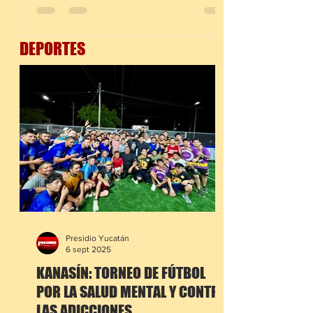
autoridades, docentes, madres y padres
de familia para fortalecer la calidad
DEPORTES
educativa en el municipio. Durante la
ceremonia, el alcalde Erik Rihani
González tomó protesta a las y los
integrantes del consejo y presentó a
Nora Leorline González Pech como
presidenta del organismo. Autoridades
estatales
Presidio Yucatán
6 sept 2025
KANASÍN: TORNEO DE FÚTBOL
POR LA SALUD MENTAL Y CONTRA
LAS ADICCIONES