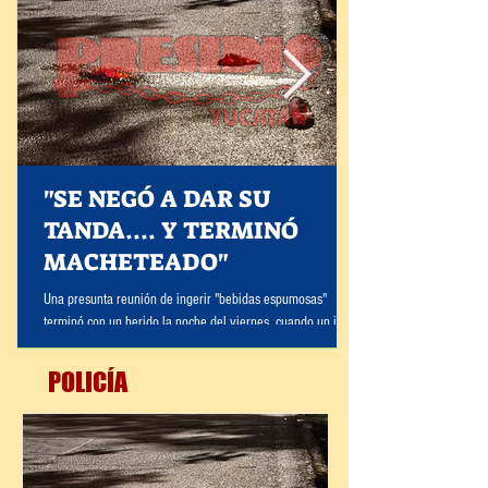
"SE NEGÓ A DAR SU
TANDA.... Y TERMINÓ
MACHETEADO"
Una presunta reunión de ingerir "bebidas espumosas"
terminó con un herido la noche del viernes, cuando un joven
fue al parecer macheteado por otro sujeto tras una discusión
por no cooperar con la "tanda" para seguir comprando
POLICÍA
alcohol. Los hechos ocurrieron sobre la avenida Mérida
2000, entre las calles 61 y 61-A de la colonia Xoclán,
donde la víctima quedó tendida sobre el pavimento con
heridas provocadas por un machete, mientras vecinos y
testigos solicitaban de inmediato el