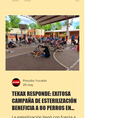
reportes, el conductor de la pesada
unidad al parecer intentó doblar hacia
su costado derecho cuando colisionó
contra una motocicleta Italika. Tras el
impacto, tanto la moto como su
conductor terminaron debajo del
camión, generando alarma entre
testigos
Presidio Yucatán
25 may
TEKAX RESPONDE: EXITOSA
CAMPAÑA DE ESTERILIZACIÓN
BENEFICIA A 80 PERROS EN
TIEMPO RÉCORD
La esterilización llegó con fuerza a