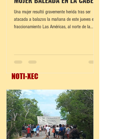
MUJER BALEADA EN LA CABEZA
Una mujer resultó gravemente herida tras ser
atacada a balazos la mañana de este jueves en el
fraccionamiento Las Américas, al norte de la
capital yucateca. El violento hecho ocurrió sobre
la calle 45-D por 126, cuando un sujeto
presuntamente abrió fuego contra la víct1ma que
al parecer salía de su domicilio. Vecinos
alarmados por las detonaciones dieron aviso
inmediato a las autoridades. Al llegar al sitio,
NOTI-XEC
elementos policiacos y paramédicos auxiliaron a
la mujer, quien pres