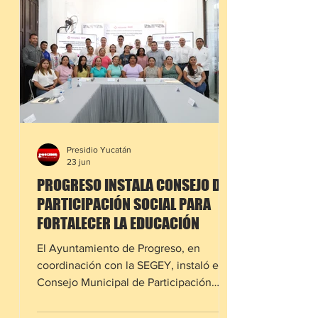
incremento del flujo vehicular por el
periodo vacacional, el legislador señaló
que esta carretera representa un riesgo
constante debido a sus tramos
angostos, la falta de acota
Presidio Yucatán
23 jun
PROGRESO INSTALA CONSEJO DE
PARTICIPACIÓN SOCIAL PARA
FORTALECER LA EDUCACIÓN
El Ayuntamiento de Progreso, en
coordinación con la SEGEY, instaló el
Consejo Municipal de Participación
Social en la Educación, un organismo
que impulsará la colaboración entre