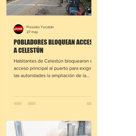
Presidio Yucatán
27 may
POBLADORES BLOQUEAN ACCESO
A CELESTÚN
Habitantes de Celestún bloquearon el
acceso principal al puerto para exigir a
las autoridades la ampliación de la
carretera y acciones urgentes que
frenen los constantes accidentes viales
en la zona. Sin embargo el Gobernador
Estatal ya realizó las gestiones
correspondientes La protesta surgió
luego del fatal accidente ocurrido el
pasado lunes en la vía Mérida–
Celestún, donde cinco personas