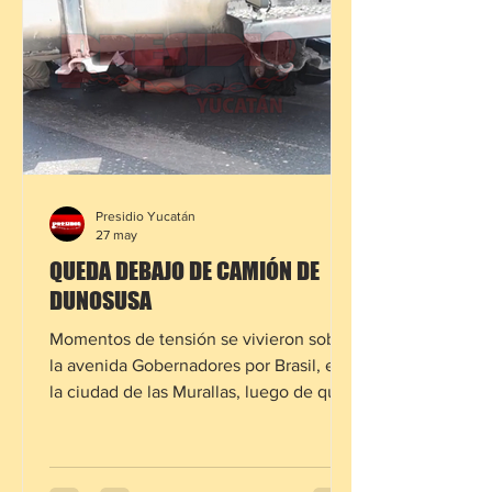
perdieron la vida, entre ellas dos
maestras de un plantel educativo del
puerto, hecho
Presidio Yucatán
27 may
QUEDA DEBAJO DE CAMIÓN DE
DUNOSUSA
Momentos de tensión se vivieron sobre
la avenida Gobernadores por Brasil, en
la ciudad de las Murallas, luego de que
un camión de la empresa Dunosusa se
viera involucrado en un fuerte percance
vial. De acuerdo con los primeros