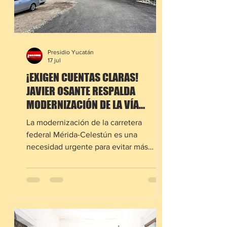
Presidio Yucatán
17 jul
¡EXIGEN CUENTAS CLARAS!
JAVIER OSANTE RESPALDA
MODERNIZACIÓN DE LA VÍA
MÉRIDA-CELESTÚN
La modernización de la carretera
federal Mérida-Celestún es una
necesidad urgente para evitar más
tragedias, afirmó el diputado Javier
Osante Solís, quien respaldó el
proyecto de ampliación de la vía, pero
exigió absoluta transparencia en el
manejo de los recursos públicos
destinados a la obra. Ante el