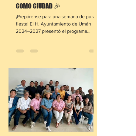
COMO CIUDAD 🎉
¡Prepárense para una semana de pura
fiesta! El H. Ayuntamiento de Umán
2024–2027 presentó el programa
oficial por el 35 aniversario de la
ciudad, con eventos gratuitos para
todos los gustos (y niveles de energía).
La celebración arranca el miércoles 19
de noviembre con un Desfile Deportivo
Infantil a las 8:00 a.m. y, por la noche, la
primera Callejoneada de Aniversario a
las 10:00 p.m., seguida de la Serenata a
Umán a las 11:00 p.m. — porque en
Umán, la fiesta no duerme. El j