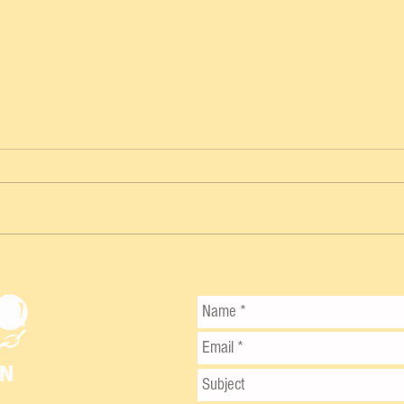
🎉 UMÁN TIRA LA CASA POR LA
VENTANA EN SU 35 ANIVERSARIO
COMO CIUDAD 🎉