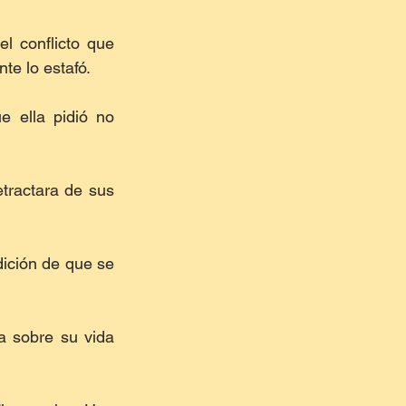
l conflicto que 
te lo estafó.
ella pidió no 
ractara de sus 
ición de que se 
 sobre su vida 