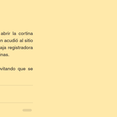
rir la cortina 
 acudió al sitio 
ja registradora 
inas.
vitando que se 