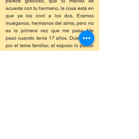
parece gracioso, que tu marido se 
acueste con tu hermano, la cosa está en 
que ya los corrí a los dos. Eramos 
muéganos, hermanos del alma, pero no 
es la primera vez que me pasa. Me 
pasó cuando tenía 17 años. Duele más 
por el tema familiar, al esposo lo puedo 
cambiar, pero a mi hermano cómo lo 
cambio, cómo cambio a la familia", 
concluyó.
NOTI-XEC
Ver todo
Entradas recientes