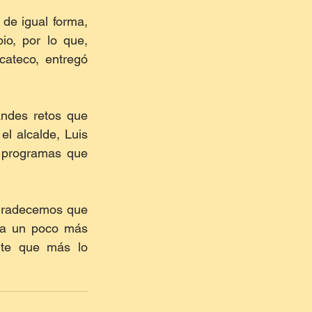
e igual forma, 
o, por lo que, 
ateco, entregó 
ndes retos que 
l alcalde, Luis 
 programas que 
gradecemos que 
ía un poco más 
nte que más lo 