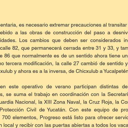
aria, es necesario extremar precauciones al transitar p
ebido a las obras de construcción del paso a desnive
lidades. Los cambios que deben ser considerados inc
calle 82, que permanecerá cerrada entre 31 y 33, y tam
le 86 que normalmente es de un sentido ahora tiene una
mo tercera modificación, la calle 27 cambió de sentido y
xulub y ahora es a la inversa, de Chicxulub a Yucalpetén
n este operativo de verano participan distintas de
as, se suma el trabajo en coordinación con la Secretar
Guardia Nacional, la XIII Zona Naval, la Cruz Roja, la Co
rotección Civil de Yucatán. Con este equipo de prof
e 700 elementos, Progreso está listo para ofrecer servic
n local y recibir con las puertas abiertas a todos los vac