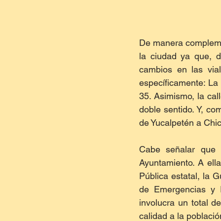
De manera complement
la ciudad ya que, d
cambios en las via
específicamente: La 
35. Asimismo, la cal
doble sentido. Y, co
de Yucalpetén a Chic
Cabe señalar que e
Ayuntamiento. A ell
Pública estatal, la 
de Emergencias y P
involucra un total d
calidad a la població