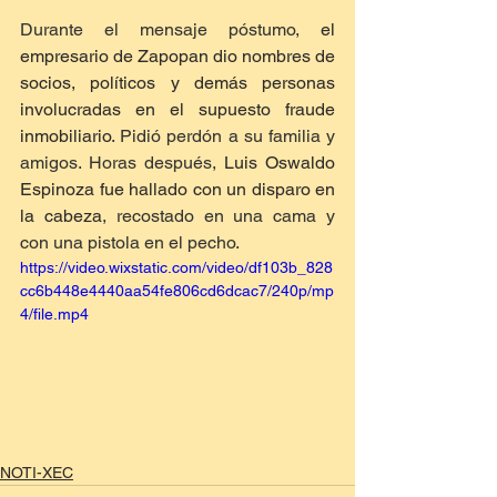
Durante el mensaje póstumo, 
el 
empresario de Zapopan dio nombres de 
socios, políticos y demás personas 
involucradas en el supuesto fraude 
inmobiliario
. Pidió perdón a su familia y 
amigos. Horas después, 
Luis Oswaldo 
Espinoza fue hallado con un disparo en 
la cabeza
, recostado en una cama y 
con una pistola en el pecho.  
https://video.wixstatic.com/video/df103b_828
cc6b448e4440aa54fe806cd6dcac7/240p/mp
4/file.mp4
NOTI-XEC