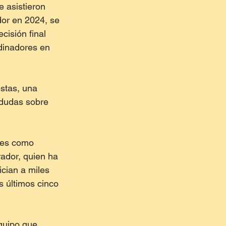
 asistieron 
or en 2024, se 
cisión final 
rdinadores en 
stas, una 
 dudas sobre 
 es como 
ador, quien ha 
cian a miles 
s últimos cinco 
quipo que 