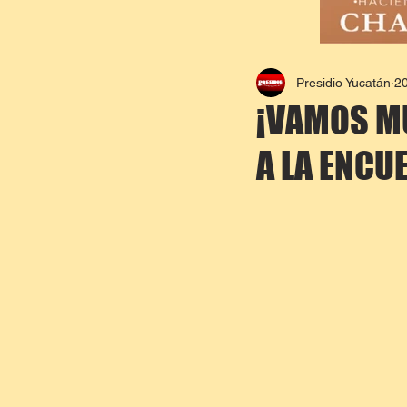
Presidio Yucatán
20
¡VAMOS MU
A LA ENCU