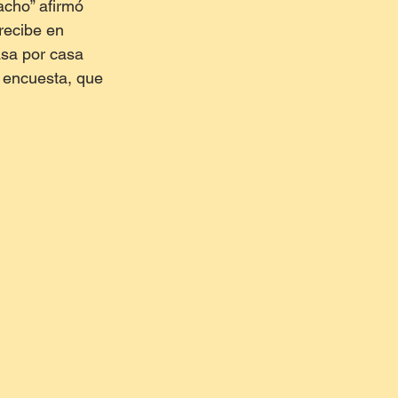
acho” afirmó 
recibe en 
asa por casa 
a encuesta, que 